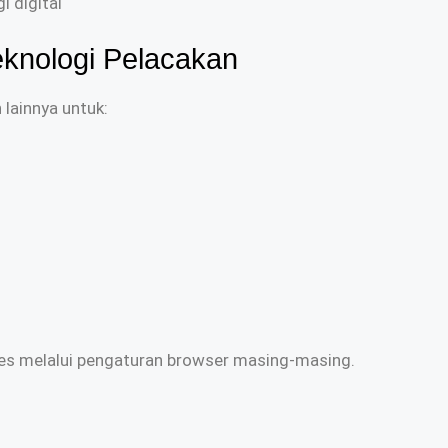
i digital
knologi Pelacakan
 lainnya untuk:
es melalui pengaturan browser masing-masing.