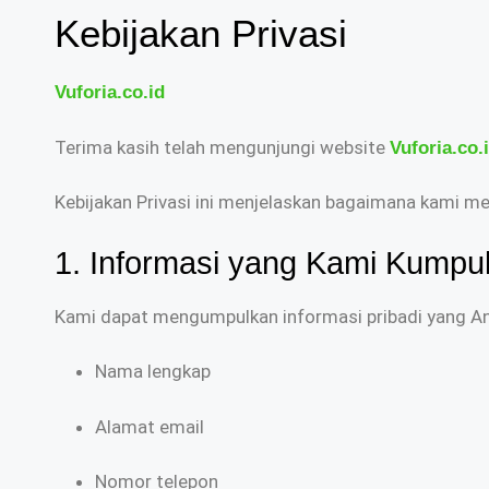
Kebijakan Privasi
Vuforia.co.id
Terima kasih telah mengunjungi website
Vuforia.co.
Kebijakan Privasi ini menjelaskan bagaimana kami me
1. Informasi yang Kami Kumpu
Kami dapat mengumpulkan informasi pribadi yang And
Nama lengkap
Alamat email
Nomor telepon