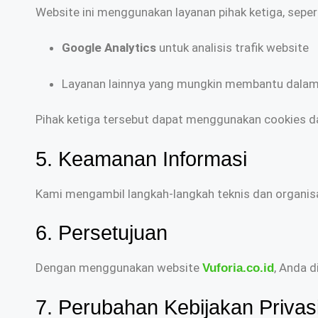
Website ini menggunakan layanan pihak ketiga, sepert
Google Analytics
untuk analisis trafik website
Layanan lainnya yang mungkin membantu dalam
Pihak ketiga tersebut dapat menggunakan cookies d
5. Keamanan Informasi
Kami mengambil langkah-langkah teknis dan organisas
6. Persetujuan
Dengan menggunakan website
, Anda d
Vuforia.co.id
7. Perubahan Kebijakan Privas